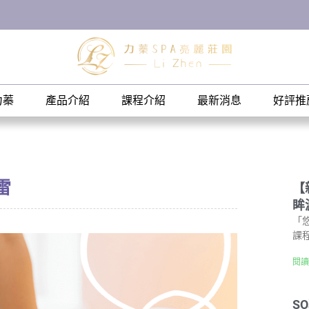
力蓁
產品介紹
課程介紹
最新消息
好評推
雷
【
眸
「
課
閱讀
S