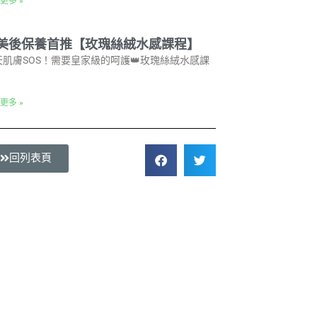
更多 »
美後保養首推【玫瑰絲絨水感課程】
天肌膚SOS！需要皇家級的呵護👑玫瑰絲絨水感課
更多 »
回列表頁