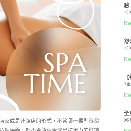
驗
1
閱讀
舒
1
閱讀
【
3
閱讀
全
累
立店家或是連鎖店的形式，不管哪一種型態都
PA做保養，都不希望踩雷或是被用力的推銷