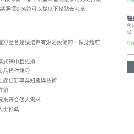
閱讀
議選擇SPA館可以從以下幾點去考量：
醫
秋
程
體舒壓會建議選擇有淋浴設備的，做身體前
閱讀
棄式鋪巾且更換
商品操作課程
上課更新專業知識與技術
推銷
況來符合個人需求
人士推薦