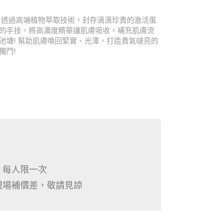
，透過高端植物萃取技術，封存滴滴珍貴的激活蛋
的手技，將高濃度精華讓肌膚吸收，補充肌膚流
池塘! 幫助肌膚喚回緊實、光澤，打造貴氣啵亮的
獨鬥!
，每人限一次
現場補價差，敬請見諒