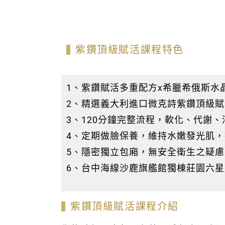
紫鑽頂級賦活課程特色
1、紫鑽賦活多重配方x希臘希俄斯水
2、精選義大利進口微克詩紫鑽頂級
3、120分鐘完整流程，軟化、代謝
4、定期做臉保養，維持水嫩發光肌
5、隱密獨立包廂，無安全衛生之疑慮，靜
6、台中海線沙鹿旗艦館獨棟莊園六星
紫鑽頂級賦活課程介紹