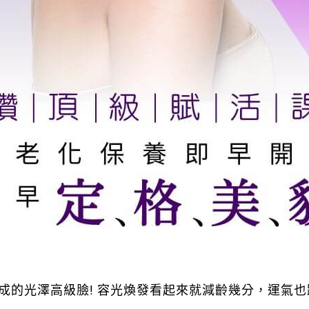
成的光澤高級臉! 容光煥發看起來就減齡幾分，運氣也