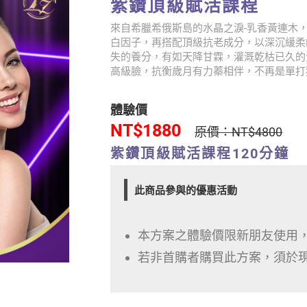
紫鑽頂級賦活課程
來自希臘希俄斯島的水晶之淚-乳香黃連木
白因子，再搭配頂級抗老成分，以深沉緩柔
失的養分，有如天降甘霖，灌溉乾枯已久的
高級臉，抗衡歲月有力蓁相伴，不再是單打
體驗價
NT$1880
原價：NT$4800
紫鑽頂級賦活課程120分鐘
此商品參與的優惠活動
本方案之體驗價限新朋友使用
若非首購者購買此方案，須於